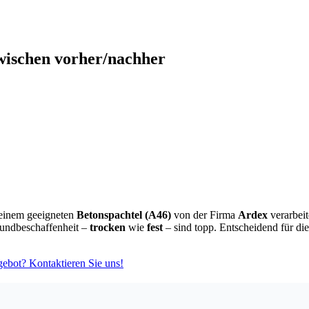
wischen vorher/nachher
einem geeigneten
Betonspachtel (A46)
von der Firma
Ardex
verarbeit
rundbeschaffenheit –
trocken
wie
fest
– sind topp. Entscheidend für di
ebot? Kontaktieren Sie uns!