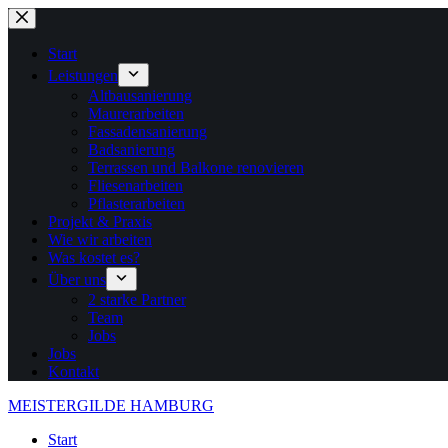
Zum
Inhalt
springen
Start
Leistungen
Altbausanierung
Maurerarbeiten
Fassadensanierung
Badsanierung
Terrassen und Balkone renovieren
Fliesenarbeiten
Pflasterarbeiten
Projekt & Praxis
Wie wir arbeiten
Was kostet es?
Über uns
2 starke Partner
Team
Jobs
Jobs
Kontakt
MEISTERGILDE HAMBURG
Start