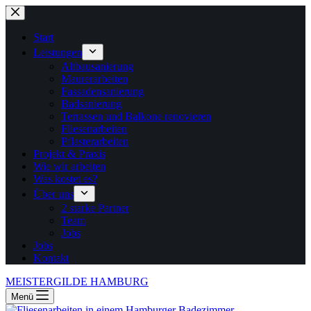
Zum
Inhalt
springen
Start
Leistungen
Altbausanierung
Maurerarbeiten
Fassadensanierung
Badsanierung
Terrassen und Balkone renovieren
Fliesenarbeiten
Pflasterarbeiten
Projekt & Praxis
Wie wir arbeiten
Was kostet es?
Über uns
2 starke Partner
Team
Jobs
Jobs
Kontakt
MEISTERGILDE HAMBURG
Menü