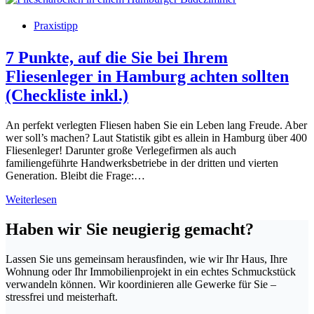
Praxistipp
7 Punkte, auf die Sie bei Ihrem
Fliesenleger in Hamburg achten sollten
(Checkliste inkl.)
An perfekt verlegten Fliesen haben Sie ein Leben lang Freude. Aber
wer soll’s machen? Laut Statistik gibt es allein in Hamburg über 400
Fliesenleger! Darunter große Verlegefirmen als auch
familiengeführte Handwerksbetriebe in der dritten und vierten
Generation. Bleibt die Frage:…
7
Weiterlesen
Punkte,
auf
Haben wir Sie neugierig gemacht?
die
Sie
Lassen Sie uns gemeinsam herausfinden, wie wir Ihr Haus, Ihre
bei
Wohnung oder Ihr Immobilienprojekt in ein echtes Schmuckstück
Ihrem
verwandeln können. Wir koordinieren alle Gewerke für Sie –
Fliesenleger
stressfrei und meisterhaft.
in
Hamburg