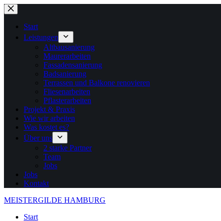
Zum
Inhalt
springen
Start
Leistungen
Altbausanierung
Maurerarbeiten
Fassadensanierung
Badsanierung
Terrassen und Balkone renovieren
Fliesenarbeiten
Pflasterarbeiten
Projekt & Praxis
Wie wir arbeiten
Was kostet es?
Über uns
2 starke Partner
Team
Jobs
Jobs
Kontakt
MEISTERGILDE HAMBURG
Start