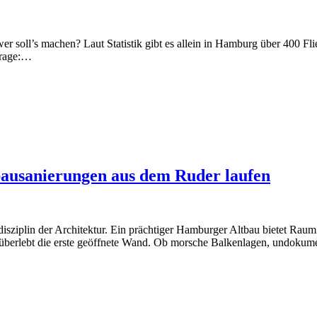
er soll’s machen? Laut Statistik gibt es allein in Hamburg über 400 Fl
Frage:…
bausanierungen aus dem Ruder laufen
isziplin der Architektur. Ein prächtiger Hamburger Altbau bietet Raum f
n überlebt die erste geöffnete Wand. Ob morsche Balkenlagen, undoku